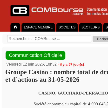
ESPACE MEMBRE
SOCIETES
SECTEURS
S
Communication Officielle
Vendredi 12 juin 2026, 18h32
- il y a 57 jour(s)
Groupe Casino : nombre total de dro
et d’actions au 31-05-2026
CASINO, GUICHARD-PERRACH
Société anonyme au capital de 4 009 643