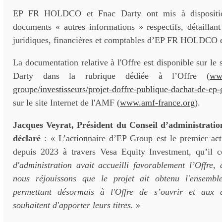
EP FR HOLDCO et Fnac Darty ont mis à dispositio
documents « autres informations » respectifs, détaillant 
juridiques, financières et comptables d’EP FR HOLDCO e
La documentation relative à l'Offre est disponible sur le 
Darty dans la rubrique dédiée à l’Offre (
www
groupe/investisseurs/projet-doffre-publique-dachat-de-ep-
sur le site Internet de l'AMF (
www.amf-france.org
).
Jacques Veyrat, Président du Conseil d’administratio
déclaré
: « L’actionnaire d’EP Group est le premier ac
depuis 2023 à travers Vesa Equity Investment, qu’il c
d'administration avait accueilli favorablement l’Offre,
nous réjouissons que le projet ait obtenu l'ensemble
permettant désormais à l'Offre de s’ouvrir et aux a
souhaitent d'apporter leurs titres.
»