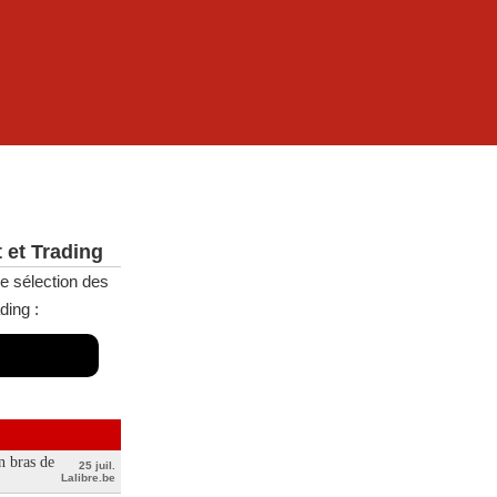
 et Trading
e sélection des
ding :
n bras de
25 juil.
Lalibre.be