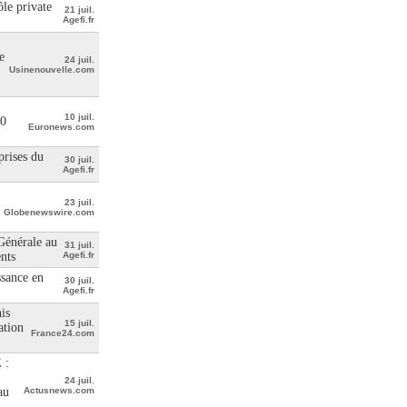
le private
21 juil.
Agefi.fr
e
24 juil.
Usinenouvelle.com
10 juil.
00
Euronews.com
prises du
30 juil.
Agefi.fr
23 juil.
Globenewswire.com
 Générale au
31 juil.
ents
Agefi.fr
ssance en
30 juil.
Agefi.fr
is
15 juil.
ation
France24.com
 :
24 juil.
au
Actusnews.com