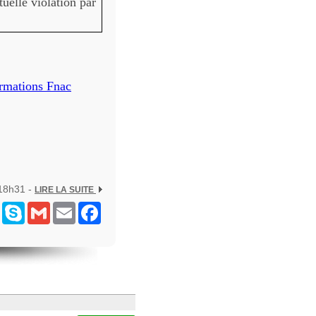
uelle violation par
rmations Fnac
 18h31 -
LIRE LA SUITE
ram
Messenger
Skype
Gmail
Email
Facebook