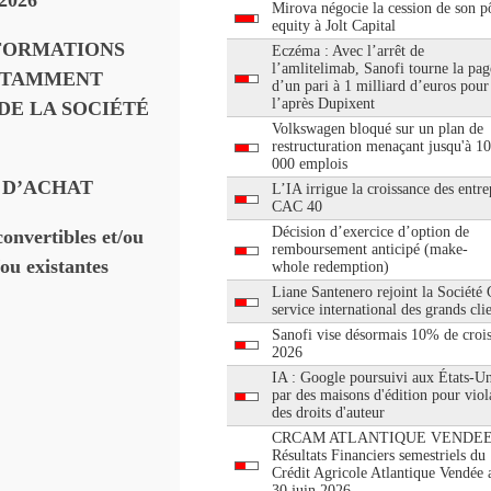
2026
Mirova négocie la cession de son pô
equity à Jolt Capital
FORMATIONS
Eczéma : Avec l’arrêt de
l’amlitelimab, Sanofi tourne la pag
NOTAMMENT
d’un pari à 1 milliard d’euros pour
l’après Dupixent
 DE
LA SOCIÉTÉ
Volkswagen bloqué sur un plan de
restructuration menaçant jusqu'à 1
000 emplois
 D’ACHAT
L’IA irrigue la croissance des entre
CAC 40
Décision d’exercice d’option de
convertibles et/ou
remboursement anticipé (make-
ou existantes
whole redemption)
Liane Santenero rejoint la Société
service international des grands cli
Sanofi vise désormais 10% de croi
2026
IA : Google poursuivi aux États-Un
par des maisons d'édition pour viol
des droits d'auteur
CRCAM ATLANTIQUE VENDEE
Résultats Financiers semestriels du
Crédit Agricole Atlantique Vendée 
30 juin 2026