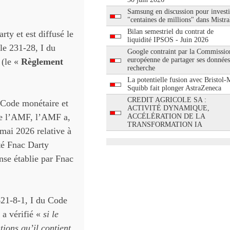
Samsung en discussion pour investi
"centaines de millions" dans Mistra
Bilan semestriel du contrat de
ty et est diffusé le
liquidité IPSOS - Juin 2026
le 231-28, I du
Google contraint par la Commissio
européenne de partager ses données
 (le «
Règlement
recherche
La potentielle fusion avec Bristol-
Squibb fait plonger AstraZeneca
CREDIT AGRICOLE SA :
 Code monétaire et
ACTIVITÉ DYNAMIQUE,
 de l’AMF, l’AMF a,
ACCÉLÉRATION DE LA
TRANSFORMATION IA
mai 2026 relative à
été Fnac Darty
nse établie par Fnac
621-8-1, I du Code
 a vérifié «
si le
ions qu’il contient