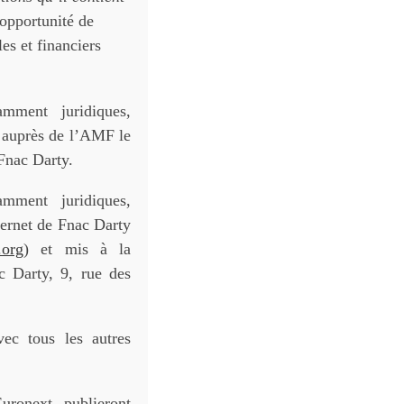
’opportunité de
es et financiers
amment juridiques,
s auprès de l’AMF le
Fnac Darty.
amment juridiques,
nternet de Fnac Darty
.org
) et mis à la
c Darty, 9, rue des
ec tous les autres
uronext publieront