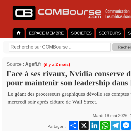
ESPACE MEMBRE
SOCIETES
SECTEURS
S
Source :
Agefi.fr
(il y a 2 mois)
Face à ses rivaux, Nvidia conserve d
pour maintenir son leadership dans 
Le géant des processeurs graphiques dévoile ses comptes t
mercredi soir après clôture de Wall Street.
Mardi 19 mai 2026,
Partager
X
LinkedIn
WhatsApp
Teleg
Partager :