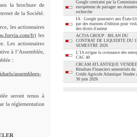
Google contraint par la Commissio
ans la brochure de
européenne de partager ses données
recherche
ternet de la Société.
IA : Google poursuivi aux États-Un
par des maisons d'édition pour viol
e, les actionnaires
des droits d'auteur
.forvia.com/fr
) les
ACTIA GROUP : BILAN DU
CONTRAT DE LIQUIDITE DU 1
e. Les actionnaires
SEMESTRE 2026
lative à l’Assemblée,
L’IA irrigue la croissance des entre
CAC 40
mblée :
CRCAM ATLANTIQUE VENDEE
Résultats Financiers semestriels du
viduels/assemblees-
Crédit Agricole Atlantique Vendée 
30 juin 2026
lée seront tenus à
ar la réglementation
KELER