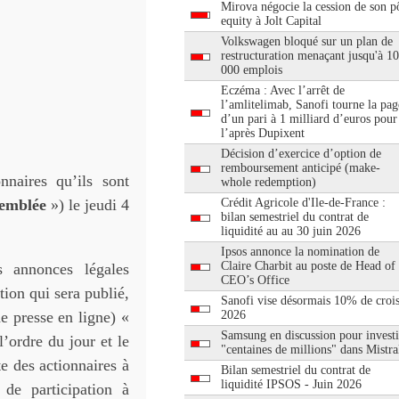
Mirova négocie la cession de son pô
equity à Jolt Capital
Volkswagen bloqué sur un plan de
restructuration menaçant jusqu'à 1
000 emplois
Eczéma : Avec l’arrêt de
l’amlitelimab, Sanofi tourne la pag
d’un pari à 1 milliard d’euros pour
l’après Dupixent
Décision d’exercice d’option de
remboursement anticipé (make-
naires qu’ils sont
whole redemption)
emblée
») le jeudi 4
Crédit Agricole d'Ile-de-France :
bilan semestriel du contrat de
liquidité au au 30 juin 2026
Ipsos annonce la nomination de
Claire Charbit au poste de Head of
s annonces légales
CEO’s Office
ion qui sera publié,
Sanofi vise désormais 10% de croi
e presse en ligne) «
2026
Samsung en discussion pour investi
’ordre du jour et le
"centaines de millions" dans Mistra
e des actionnaires à
Bilan semestriel du contrat de
liquidité IPSOS - Juin 2026
 de participation à