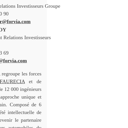
elations Investisseurs Groupe
90 90
er@forvia.com
ROY
t Relations Investisseurs
33 69
y@forvia.com
regroupe les forces
FAURECIA
et de
e 12 000 ingénieurs
pproche unique et
main. Composé de 6
té intellectuelle de
venir le partenaire
eurs automobiles du