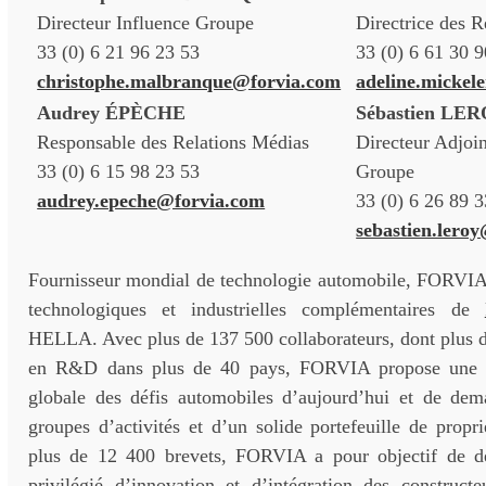
Directeur Influence Groupe
Directrice des R
33 (0) 6 21 96 23 53
33 (0) 6 61 30 
christophe.malbranque@forvia.com
adeline.mickel
Audrey ÉPÈCHE
Sébastien LE
Responsable des Relations Médias
Directeur Adjoin
33 (0) 6 15 98 23 53
Groupe
audrey.epeche@forvia.com
33 (0) 6 26 89 
sebastien.lero
Fournisseur mondial de technologie automobile, FORVIA 
technologiques et industrielles complémentaires de
HELLA. Avec plus de 137 500 collaborateurs, dont plus d
en R&D dans plus de 40 pays, FORVIA propose une a
globale des défis automobiles d’aujourd’hui et de de
groupes d’activités et d’un solide portefeuille de proprié
plus de 12 400 brevets, FORVIA a pour objectif de de
privilégié d’innovation et d’intégration des construct