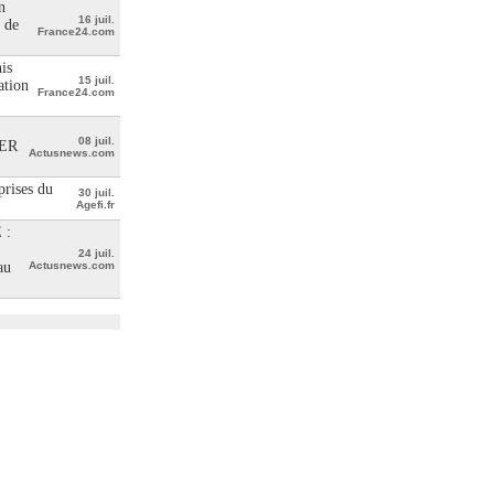
n
16 juil.
 de
France24.com
is
15 juil.
ation
France24.com
08 juil.
ER
Actusnews.com
prises du
30 juil.
Agefi.fr
 :
24 juil.
au
Actusnews.com