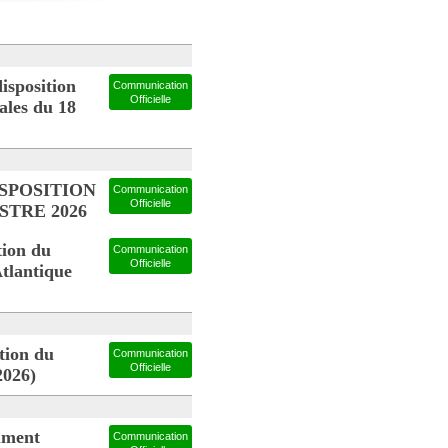
sposition
Communication
Officielle
ales du 18
ISPOSITION
Communication
Officielle
STRE 2026
ion du
Communication
Officielle
Atlantique
ion du
Communication
Officielle
2026)
ument
Communication