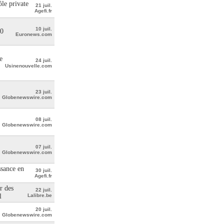
le private
21 juil.
Agefi.fr
10 juil.
00
Euronews.com
e
24 juil.
Usinenouvelle.com
23 juil.
Globenewswire.com
08 juil.
Globenewswire.com
07 juil.
Globenewswire.com
ssance en
30 juil.
Agefi.fr
r des
22 juil.
l
Lalibre.be
20 juil.
Globenewswire.com