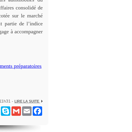
ffaires consolidé de
otée sur le marché
 partie de l’indice
gage à accompagner
ents préparatoires
 11h31 -
LIRE LA SUITE
ram
Messenger
Skype
Gmail
Email
Facebook