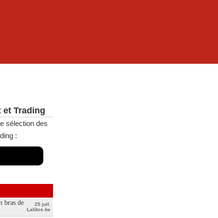
 et Trading
e sélection des
ding :
n bras de
25 juil.
Lalibre.be