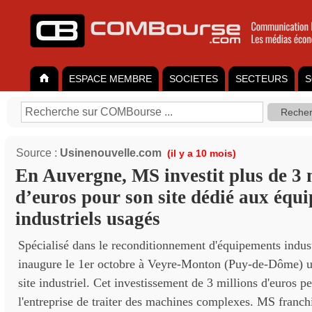
ESPACE MEMBRE
SOCIETES
SECTEURS
S
Source :
Usinenouvelle.com
(il y a 10 mois)
En Auvergne, MS investit plus de 3 
d’euros pour son site dédié aux équ
industriels usagés
Spécialisé dans le reconditionnement d'équipements indu
inaugure le 1er octobre à Veyre-Monton (Puy-de-Dôme) u
site industriel. Cet investissement de 3 millions d'euros p
l'entreprise de traiter des machines complexes. MS franch