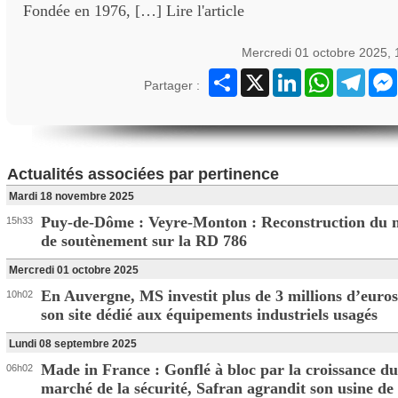
Fondée en 1976, […] Lire l'article
Mercredi 01 octobre 2025,
Partager
X
LinkedIn
WhatsApp
Teleg
Partager :
Actualités associées par pertinence
Mardi 18 novembre 2025
Puy-de-Dôme : Veyre-Monton : Reconstruction du
15h33
de soutènement sur la RD 786
Mercredi 01 octobre 2025
En Auvergne, MS investit plus de 3 millions d’euro
10h02
son site dédié aux équipements industriels usagés
Lundi 08 septembre 2025
Made in France : Gonflé à bloc par la croissance du
06h02
marché de la sécurité, Safran agrandit son usine de