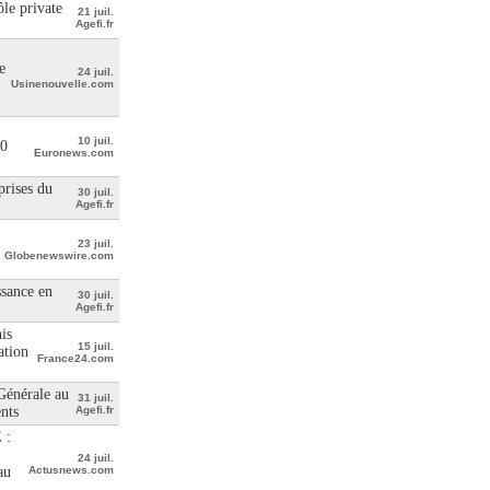
le private
21 juil.
Agefi.fr
e
24 juil.
Usinenouvelle.com
10 juil.
00
Euronews.com
prises du
30 juil.
Agefi.fr
23 juil.
Globenewswire.com
ssance en
30 juil.
Agefi.fr
is
15 juil.
ation
France24.com
 Générale au
31 juil.
ents
Agefi.fr
 :
24 juil.
au
Actusnews.com