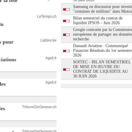
 la tête
Samsung en discussion pour investi
"centaines de millions" dans Mistra
LeTemps.ch
Bilan semestriel du contrat de
liquidité IPSOS - Juin 2026
du
Google contraint par la Commissio
européenne de partager ses données
recherche
Lalibre.be
s pour
Dassault Aviation : Communiqué
Financier Résultats du 1er semestre
2026
Agefi.fr
ciations
SOITEC - BILAN SEMESTRIEL
DE MISE EN ŒUVRE DU
CONTRAT DE LIQUIDITE AU
30 JUIN 2026
Agefi.fr
des
TribuneDeGeneve.ch
des
TribuneDeGeneve.ch