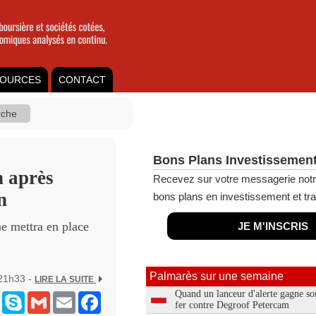
OURCES
CONTACT
Bons Plans Investissement
n après
Recevez sur votre messagerie notr
n
bons plans en investissement et tra
e mettra en place
JE M'INSCRIS
Palmarès sur une semaine
 21h33 -
LIRE LA SUITE
Quand un lanceur d'alerte gagne so
ram
Messenger
Skype
Gmail
Email
Facebook
fer contre Degroof Petercam