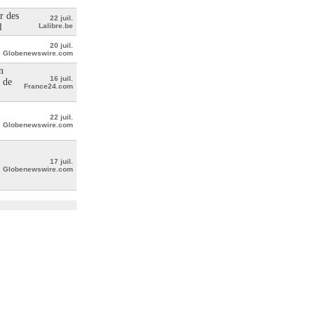
r des
22 juil.
l
Lalibre.be
20 juil.
Globenewswire.com
n
16 juil.
 de
France24.com
22 juil.
Globenewswire.com
17 juil.
Globenewswire.com