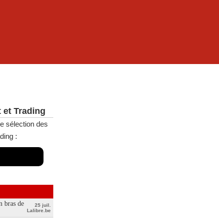
 et Trading
e sélection des
ding :
n bras de
25 juil.
Lalibre.be