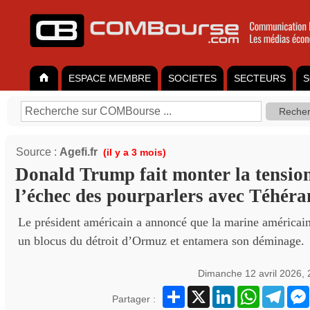
ESPACE MEMBRE
SOCIETES
SECTEURS
S
Source :
Agefi.fr
(il y a 3 mois)
Donald Trump fait monter la tensio
l’échec des pourparlers avec Téhéra
Le président américain a annoncé que la marine américain
un blocus du détroit d’Ormuz et entamera son déminage.
Dimanche 12 avril 2026,
Partager
X
LinkedIn
WhatsApp
Teleg
Partager :