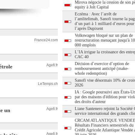
Mirova négocie la cession de son pô
equity à Jolt Capital
Eczéma : Avec l’arrêt de
l’amlitelimab, Sanofi tourne la pag
d’un pari à 1 milliard d’euros pour
l’après Dupixent
Volkswagen bloqué sur un plan de
France24.com
restructuration menaçant jusqu'à 1
000 emplois
L’IA irrigue la croissance des entre
CAC 40
Décision d’exercice d’option de
Agefi.fr
étrole
remboursement anticipé (make-
whole redemption)
Sanofi vise désormais 10% de croi
LeTemps.ch
2026
IA : Google poursuivi aux États-Un
par des maisons d'édition pour viol
des droits d'auteur
Liane Santenero rejoint la Société
Agefi.fr
me un
service international des grands cli
CRCAM ATLANTIQUE VENDEE
Résultats Financiers semestriels du
Crédit Agricole Atlantique Vendée 
Agefi.fr
30 juin 2026