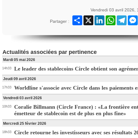
Vendredi 03 avril 2026,
Partager
X
LinkedIn
WhatsApp
Teleg
Partager :
Actualités associées par pertinence
Mardi 05 mai 2026
Le leader des stablecoins Circle obtient son agrém
14h33
Jeudi 09 avril 2026
Worldline s'associe avec Circle dans les paiements e
17h33
Vendredi 03 avril 2026
Coralie Billmann (Circle France) : «La frontière en
10h33
émetteur de stablecoin est de plus en plus fine»
Mercredi 25 février 2026
Circle retourne les investisseurs avec ses résultats 2
18h33