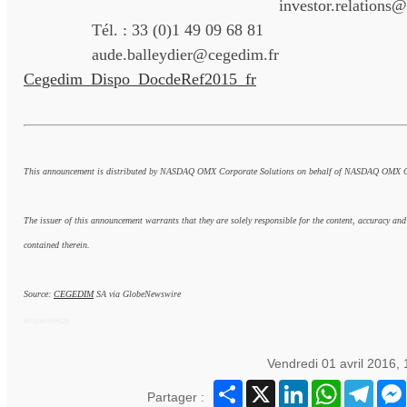
investor.relations
Tél. : 33 (0)1 49 09 68 81
aude.balleydier@cegedim.fr
Cegedim_Dispo_DocdeRef2015_fr
This announcement is distributed by NASDAQ OMX Corporate Solutions on behalf of NASDAQ OMX Cor
The issuer of this announcement warrants that they are solely responsible for the content, accuracy and
contained therein.
Source:
CEGEDIM
SA via GlobeNewswire
HUG#1999828
Vendredi 01 avril 2016,
Partager
X
LinkedIn
WhatsApp
Teleg
Partager :