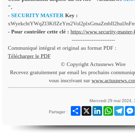
".
-
SECURITY MASTER
Key :
xWyekchtYWqZl3KflZeYm2Vol2plxGmaZmbIl2hulJnF
- Pour contrôler cette clé :
https://www.security-master
------------------------
Communiqué intégral et original au format PDF :
Télécharger le PDF
© Copyright Actusnews Wire
Recevez gratuitement par email les prochains communiqu
vous inscrivant sur
www.actusnews.co
Mercredi 29 mai 2024,
Partager
X
LinkedIn
WhatsApp
Teleg
Partager :