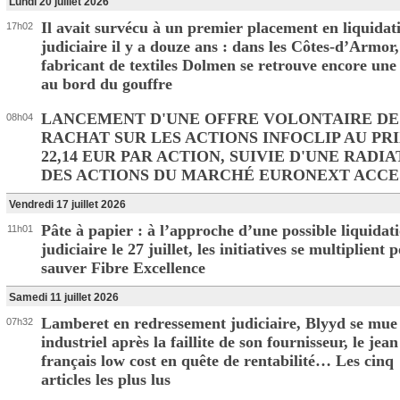
Lundi 20 juillet 2026
Il avait survécu à un premier placement en liquidat
17h02
judiciaire il y a douze ans : dans les Côtes-d’Armor,
fabricant de textiles Dolmen se retrouve encore une 
au bord du gouffre
LANCEMENT D'UNE OFFRE VOLONTAIRE DE
08h04
RACHAT SUR LES ACTIONS INFOCLIP AU PRI
22,14 EUR PAR ACTION, SUIVIE D'UNE RADI
DES ACTIONS DU MARCHÉ EURONEXT ACCE
Vendredi 17 juillet 2026
Pâte à papier : à l’approche d’une possible liquidat
11h01
judiciaire le 27 juillet, les initiatives se multiplient 
sauver Fibre Excellence
Samedi 11 juillet 2026
Lamberet en redressement judiciaire, Blyyd se mue
07h32
industriel après la faillite de son fournisseur, le jean
français low cost en quête de rentabilité… Les cinq
articles les plus lus