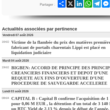
Partager
X
LinkedIn
WhatsApp
Teleg
Partager :
Actualités associées par pertinence
Vendredi 07 août 2026
Victime de la flambée du prix des matières première
16h02
fabricant de portails charentais Lippi est placé en
liquidation judiciaire
Mardi 04 août 2026
BIGBEN: ACCORD DE PRINCIPE DES PRINCI
19h02
CREANCIERS FINANCIERS ET DEPOT D’UNE
REQUETE AUX FINS D’OUVERTURE D’UNE
PROCEDURE DE SAUVEGARDE ACCELEREE
Lundi 03 août 2026
CAPITAL B : Capital B confirme l'acquisition de 
08h04
pour 0,06 M EUR , la détention d'un total de 3 140
un BTC Yield de 2,13 % depuis le début de l'année,