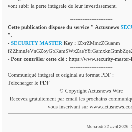
vont subir la perte intégrale de leur investissement.
------------------------
Cette publication dispose du service " Actusnews
SEC
".
-
SECURITY MASTER
Key :
lZxrZMmcZGuanm
fZZhmnJeVnGZoyGbKamSWxZaeY8rGamxknGtmbZqeZ
- Pour contrôler cette clé :
https://www.security-master
------------------------
Communiqué intégral et original au format PDF :
Télécharger le PDF
© Copyright Actusnews Wire
Recevez gratuitement par email les prochains communiqu
vous inscrivant sur
www.actusnews.co
Mercredi 22 avril 2026,