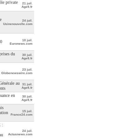
le private
21 juil.
Agefi.fr
e
24 juil.
Usinenouvelle.com
10 juil.
00
Euronews.com
prises du
30 juil.
Agefi.fr
23 juil.
Globenewswire.com
 Générale au
31 juil.
ents
Agefi.fr
ssance en
30 juil.
Agefi.fr
is
15 juil.
ation
France24.com
 :
24 juil.
au
Actusnews.com