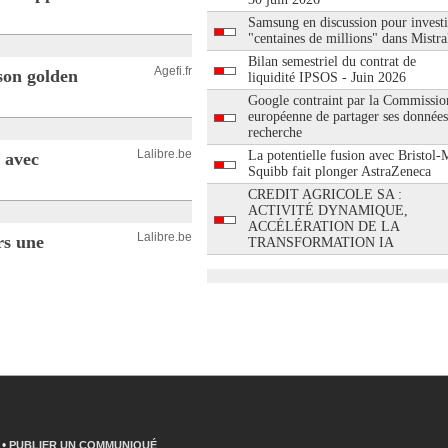
Samsung en discussion pour investi
"centaines de millions" dans Mistra
Bilan semestriel du contrat de
Agefi.fr
 son golden
liquidité IPSOS - Juin 2026
Google contraint par la Commissio
européenne de partager ses données
recherche
Lalibre.be
La potentielle fusion avec Bristol-
 avec
Squibb fait plonger AstraZeneca
CREDIT AGRICOLE SA :
ACTIVITÉ DYNAMIQUE,
ACCÉLÉRATION DE LA
Lalibre.be
rs une
TRANSFORMATION IA
•
PUBLIER UN COMMUNIQUÉ