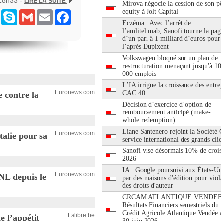
18h33 -
LIRE LA SUITE
Mirova négocie la cession de son pô
equity à Jolt Capital
ram
Messenger
Skype
Gmail
Email
Facebook
Eczéma : Avec l’arrêt de
l’amlitelimab, Sanofi tourne la pag
d’un pari à 1 milliard d’euros pour
l’après Dupixent
Volkswagen bloqué sur un plan de
restructuration menaçant jusqu'à 1
000 emplois
L’IA irrigue la croissance des entre
Euronews.com
CAC 40
 contre la
Décision d’exercice d’option de
remboursement anticipé (make-
whole redemption)
Liane Santenero rejoint la Société
Euronews.com
talie pour sa
service international des grands cli
Sanofi vise désormais 10% de croi
2026
IA : Google poursuivi aux États-Un
Euronews.com
NL depuis le
par des maisons d'édition pour viol
des droits d'auteur
CRCAM ATLANTIQUE VENDEE
Résultats Financiers semestriels du
Crédit Agricole Atlantique Vendée 
Lalibre.be
e l’appétit
30 juin 2026