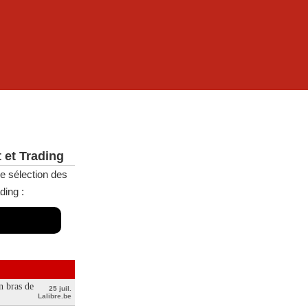
 et Trading
e sélection des
ding :
n bras de
25 juil.
Lalibre.be