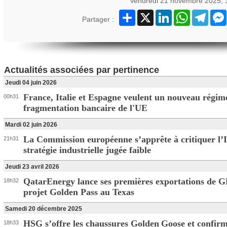
Vendredi 21 novembre 2025, 
Partager
X
LinkedIn
WhatsApp
Teleg
Partager :
Actualités associées par pertinence
Jeudi 04 juin 2026
France, Italie et Espagne veulent un nouveau régime
00h31
fragmentation bancaire de l'UE
Mardi 02 juin 2026
La Commission européenne s’apprête à critiquer l’I
21h31
stratégie industrielle jugée faible
Jeudi 23 avril 2026
QatarEnergy lance ses premières exportations de G
18h32
projet Golden Pass au Texas
Samedi 20 décembre 2025
HSG s’offre les chaussures Golden Goose et confirm
18h33