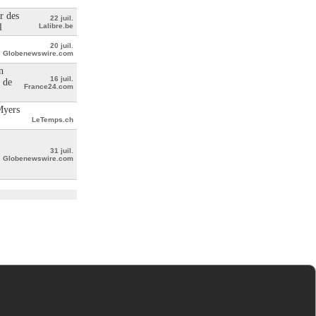
r des
22 juil.
l
Lalibre.be
20 juil.
Globenewswire.com
n
16 juil.
 de
France24.com
Myers
LeTemps.ch
31 juil.
Globenewswire.com