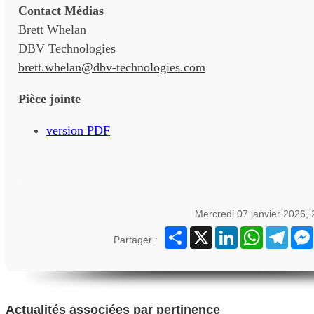
Contact Médias
Brett Whelan
DBV Technologies
brett.whelan@dbv-technologies.com
Pièce jointe
version PDF
Mercredi 07 janvier 2026,
Partager
X
LinkedIn
WhatsApp
Teleg
Partager :
Actualités associées par pertinence