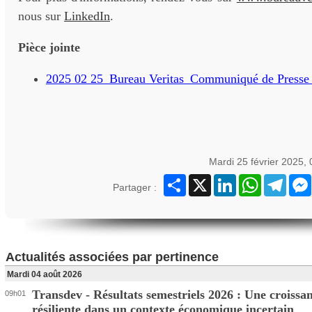
nous sur
LinkedIn
.
Pièce jointe
2025 02 25_Bureau Veritas_Communiqué de Presse_
Mardi 25 février 2025,
Partager
X
LinkedIn
WhatsApp
Teleg
Partager :
Actualités associées par pertinence
Mardi 04 août 2026
Transdev - Résultats semestriels 2026 : Une croissa
09h01
résiliente dans un contexte économique incertain