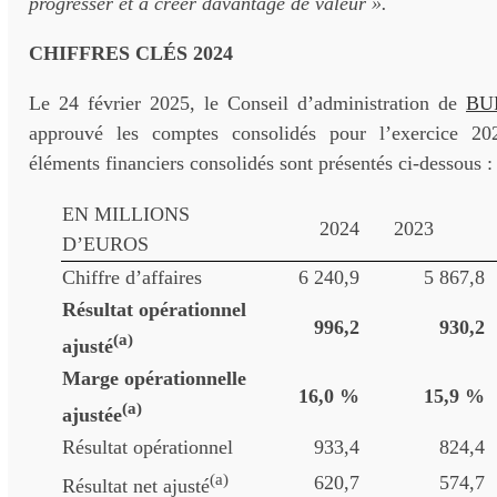
progresser et à créer davantage de valeur ».
CHIFFRES CLÉS 2024
Le 24 février 2025, le Conseil d’administration de
BU
approuvé les comptes consolidés pour l’exercice 20
éléments financiers consolidés sont présentés ci-dessous :
EN MILLIONS
2024
2023
D’EUROS
Chiffre d’affaires
6 240,9
5 867,8
Résultat opérationnel
996,2
930,2
(a)
ajusté
Marge opérationnelle
16,0 %
15,9 %
(a)
ajustée
Résultat opérationnel
933,4
824,4
(a)
620,7
574,7
Résultat net ajusté