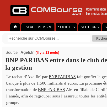
ESPACE MEMBRE
SOCIETES
SECTEURS
S
Source :
Agefi.fr
(il y a 13 mois)
BNP PARIBAS
entre dans le club de
la gestion
Le rachat d’Axa IM par
BNP PARIBAS
fait gonfler la ges
banque à plus de 1.500 milliards d’euros. La prochaine ét
transformation de
BNP PARIBAS
AM en filiale de Cardif d
l’année, afin de regrouper sous l’assureur toutes les entit
groupe.