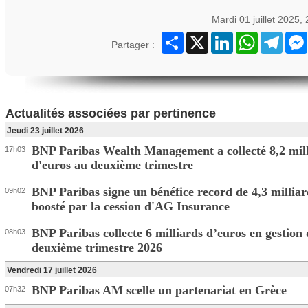
Mardi 01 juillet 2025,
Partager
X
LinkedIn
WhatsApp
Teleg
Partager :
Actualités associées par pertinence
Jeudi 23 juillet 2026
BNP Paribas Wealth Management a collecté 8,2 mill
17h03
d'euros au deuxième trimestre
BNP Paribas signe un bénéfice record de 4,3 milliar
09h02
boosté par la cession d'AG Insurance
BNP Paribas collecte 6 milliards d’euros en gestion 
08h03
deuxième trimestre 2026
Vendredi 17 juillet 2026
BNP Paribas AM scelle un partenariat en Grèce
07h32