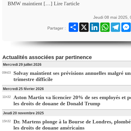
BMW maintient […] Lire l'article
Jeudi 08 mai 2025,
Partager
X
LinkedIn
WhatsApp
Teleg
Partager :
Actualités associées par pertinence
Mercredi 29 juillet 2026
Solvay maintient ses prévisions annuelles malgré un
09h03
trimestre difficile
Mercredi 25 février 2026
Aston Martin va licencier 20% de ses employés et p
11h32
les droits de douane de Donald Trump
Jeudi 20 novembre 2025
Dr. Martens plonge à la Bourse de Londres, plombé
15h32
les droits de douane américains