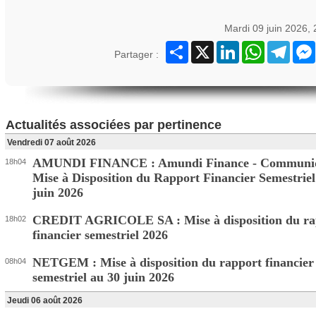
Mardi 09 juin 2026,
Partager
X
LinkedIn
WhatsApp
Teleg
Partager :
Actualités associées par pertinence
Vendredi 07 août 2026
AMUNDI FINANCE : Amundi Finance - Communi
18h04
Mise à Disposition du Rapport Financier Semestriel
juin 2026
CREDIT AGRICOLE SA : Mise à disposition du ra
18h02
financier semestriel 2026
NETGEM : Mise à disposition du rapport financier
08h04
semestriel au 30 juin 2026
Jeudi 06 août 2026