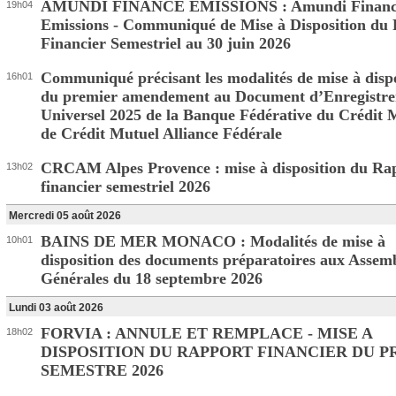
AMUNDI FINANCE EMISSIONS : Amundi Financ
19h04
Emissions - Communiqué de Mise à Disposition du
Financier Semestriel au 30 juin 2026
Communiqué précisant les modalités de mise à dispo
16h01
du premier amendement au Document d’Enregistr
Universel 2025 de la Banque Fédérative du Crédit 
de Crédit Mutuel Alliance Fédérale
CRCAM Alpes Provence : mise à disposition du Ra
13h02
financier semestriel 2026
Mercredi 05 août 2026
BAINS DE MER MONACO : Modalités de mise à
10h01
disposition des documents préparatoires aux Assem
Générales du 18 septembre 2026
Lundi 03 août 2026
FORVIA : ANNULE ET REMPLACE - MISE A
18h02
DISPOSITION DU RAPPORT FINANCIER DU 
SEMESTRE 2026