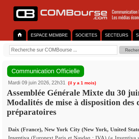
ESPACE MEMBRE
SOCIETES
SECTEURS
S
Communication Officielle
Mardi 09 juin 2026, 22h31
(il y a 1 mois)
Assemblée Générale Mixte du 30 jui
Modalités de mise à disposition des
préparatoires
Daix (France),
New York City (New York, United Stat
Inventiva
(Euronext Paris et Nasdaq :
IVA
) (« Inventiva 