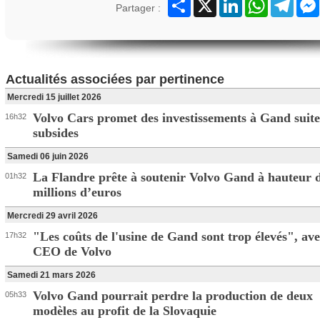
Partager
X
LinkedIn
WhatsApp
Teleg
Partager :
Actualités associées par pertinence
Mercredi 15 juillet 2026
Volvo Cars promet des investissements à Gand suit
16h32
subsides
Samedi 06 juin 2026
La Flandre prête à soutenir Volvo Gand à hauteur 
01h32
millions d’euros
Mercredi 29 avril 2026
"Les coûts de l'usine de Gand sont trop élevés", aver
17h32
CEO de Volvo
Samedi 21 mars 2026
Volvo Gand pourrait perdre la production de deux
05h33
modèles au profit de la Slovaquie