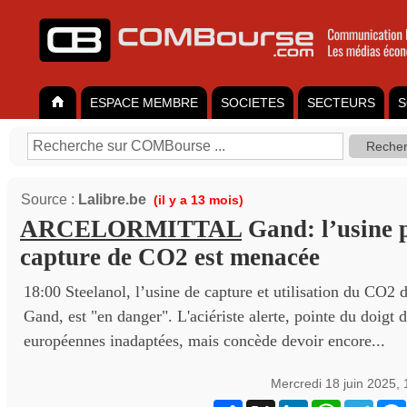
ESPACE MEMBRE
SOCIETES
SECTEURS
S
Source :
Lalibre.be
(il y a 13 mois)
ARCELORMITTAL
Gand: l’usine 
capture de CO2 est menacée
18:00 Steelanol, l’usine de capture et utilisation du CO2 
Gand, est "en danger". L'aciériste alerte, pointe du doigt 
européennes inadaptées, mais concède devoir encore...
Mercredi 18 juin 2025,