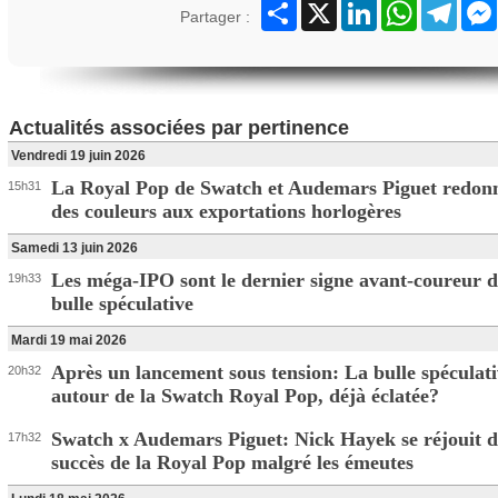
Partager
X
LinkedIn
WhatsApp
Teleg
Partager :
Actualités associées par pertinence
Vendredi 19 juin 2026
La Royal Pop de Swatch et Audemars Piguet redon
15h31
des couleurs aux exportations horlogères
Samedi 13 juin 2026
Les méga-IPO sont le dernier signe avant-coureur d
19h33
bulle spéculative
Mardi 19 mai 2026
Après un lancement sous tension: La bulle spéculat
20h32
autour de la Swatch Royal Pop, déjà éclatée?
Swatch x Audemars Piguet: Nick Hayek se réjouit 
17h32
succès de la Royal Pop malgré les émeutes