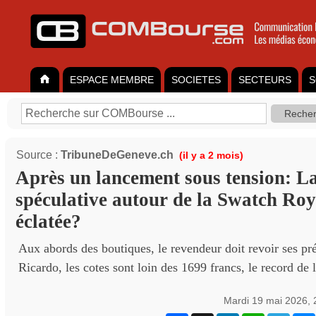
ESPACE MEMBRE
SOCIETES
SECTEURS
S
Source :
TribuneDeGeneve.ch
(il y a 2 mois)
Après un lancement sous tension: La
spéculative autour de la Swatch Roy
éclatée?
Aux abords des boutiques, le revendeur doit revoir ses prét
Ricardo, les cotes sont loin des 1699 francs, le record de 
Mardi 19 mai 2026,