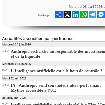
Mercredi 08 avril 2026,
Partager
X
LinkedIn
WhatsApp
Teleg
Partager :
Actualités associées par pertinence
Mercredi 24 juin 2026
Anthropic recherche un responsable des investissem
07h32
et de la liquidité
Mercredi 03 juin 2026
L'Intelligence artificielle est-elle hors de contrôle ?
20h32
Mardi 02 juin 2026
IA : Anthropic rend son moteur ultra-performant
23h32
Mythos accessible à l’UE
Jeudi 07 mai 2026
Intelligence artificielle: Anthropic s’allie à Elon Mu
02h32