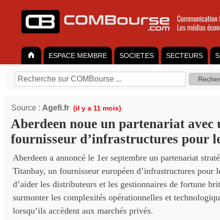
ESPACE MEMBRE
SOCIETES
SECTEURS
S
Source :
Agefi.fr
(il y a 11 mois)
Aberdeen noue un partenariat avec 
fournisseur d’infrastructures pour l
Aberdeen a annoncé le 1er septembre un partenariat strat
Titanbay, un fournisseur européen d’infrastructures pour l
d’aider les distributeurs et les gestionnaires de fortune br
surmonter les complexités opérationnelles et technologiqu
lorsqu’ils accèdent aux marchés privés.