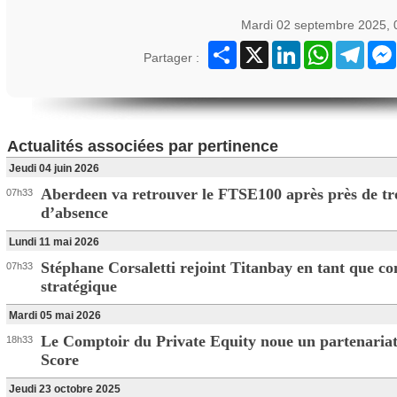
Mardi 02 septembre 2025, 
Partager
X
LinkedIn
WhatsApp
Teleg
Partager :
Actualités associées par pertinence
Jeudi 04 juin 2026
Aberdeen va retrouver le FTSE100 après près de tr
07h33
d’absence
Lundi 11 mai 2026
Stéphane Corsaletti rejoint Titanbay en tant que con
07h33
stratégique
Mardi 05 mai 2026
Le Comptoir du Private Equity noue un partenaria
18h33
Score
Jeudi 23 octobre 2025