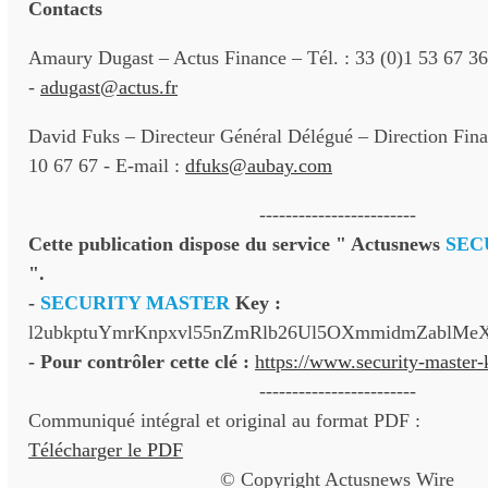
Contacts
Amaury Dugast – Actus Finance – Tél. : 33 (0)1 53 67 36
-
adugast@actus.fr
David Fuks – Directeur Général Délégué – Direction Finan
10 67 67 - E-mail :
dfuks@aubay.com
------------------------
Cette publication dispose du service " Actusnews
SEC
".
-
SECURITY MASTER
Key :
l2ubkptuYmrKnpxvl55nZmRlb26Ul5OXmmidmZablMe
- Pour contrôler cette clé :
https://www.security-master
------------------------
Communiqué intégral et original au format PDF :
Télécharger le PDF
© Copyright Actusnews Wire