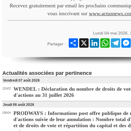
Recevez gratuitement par email les prochains communiqu
vous inscrivant sur
www.actusnews.co
Lundi 04 mai 2026,
Partager
X
LinkedIn
WhatsApp
Teleg
Partager :
Actualités associées par pertinence
Vendredi 07 août 2026
WENDEL : Déclaration du nombre de droits de vote
11h02
d'actions au 31 juillet 2026
Jeudi 06 août 2026
PRODWAYS : Informations post offre publique de 
19h04
d'actions suivie de leur annulation : Nombre total d
et de droits de vote et répartition du capital et des d