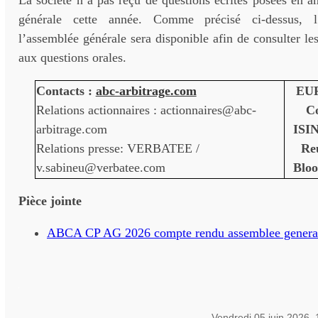
La société n’a pas reçu de questions écrites posées en 
générale cette année. Comme précisé ci-dessus, l’
l’assemblée générale sera disponible afin de consulter le
aux questions orales.
Contacts :
abc-arbitrage.com
EUR
Relations actionnaires : actionnaires@abc-
C
arbitrage.com
ISIN
Relations presse: VERBATEE /
Re
v.sabineu@verbatee.com
Blo
Pièce jointe
ABCA CP AG 2026 compte rendu assemblee genera
Vendredi 05 juin 2026,