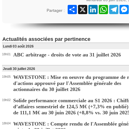
Partager
X
LinkedIn
WhatsApp
Teleg
Partager :
Actualités associées par pertinence
Lundi 03 août 2026
ABC arbitrage - droits de vote au 31 juillet 2026
18h01
Jeudi 30 juillet 2026
WAVESTONE : Mise en oeuvre du programme de r
19h05
d'actions approuvé par l'Assemblée générale des
actionnaires du 30 juillet 2026
Solide performance commerciale au S1 2026 : Chiff
19h02
d’affaires semestriel de 124,5 M€ (+7,3% en publié
de 111,1 M€ au 30 juin 2026 (+8,8% vs. 30 juin 202
WAVESTONE : Compte rendu de l'Assemblée géné
18h04